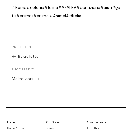
#Roma
#colonia
#felina
#AZALEA
#donazione
#aiuti
#ga
tti
#animali
#animal
#AnimalAidItalia
PRECEDENTE
Barzellette
SUCCESSIVO
Maledizioni
Home
Chi Siamo
Cosa Facciamo
Come Aiutare
News
Dona Ora