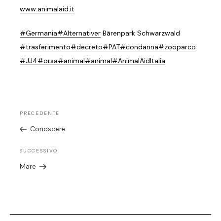
www.animalaid.it
#Germania
#Alternativer
Bärenpark Schwarzwald
#trasferimento
#decreto
#PAT
#condanna
#zooparco
#JJ4
#orsa
#animal
#animal
#AnimalAidItalia
PRECEDENTE
Conoscere
SUCCESSIVO
Mare