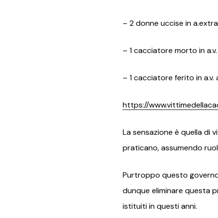
– 2 donne uccise in a.extra
– 1
cacciatore morto in a.v
– 1 cacciatore ferito in a.v
https://www.vittimedellaca
La sensazione è quella di v
praticano, assumendo ruoli d
Purtroppo questo governo è 
dunque eliminare questa pra
istituiti in questi anni.