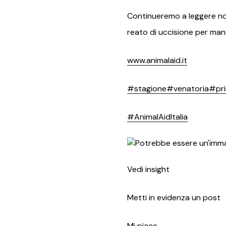
Continueremo a leggere noti
reato di uccisione per mano
www.animalaid.it
#stagione
#venatoria
#pri
#AnimalAidItalia
Vedi insight
Metti in evidenza un post
Mi piace