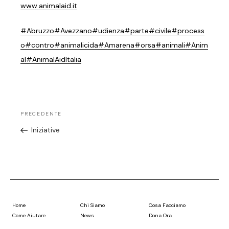
www.animalaid.it
#Abruzzo
#Avezzano
#udienza
#parte
#civile
#process
o
#contro
#animalicida
#Amarena
#orsa
#animali
#Anim
al
#AnimalAidItalia
PRECEDENTE
Iniziative
Home
Chi Siamo
Cosa Facciamo
Come Aiutare
News
Dona Ora